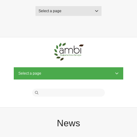
Select a page
Twitter
Facebook
Dribbble
Select a page
News