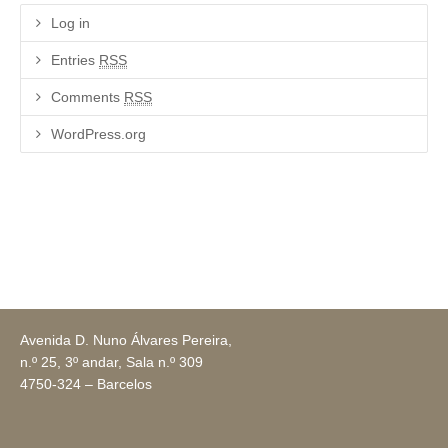
Log in
Entries
RSS
Comments
RSS
WordPress.org
Avenida D. Nuno Álvares Pereira,
n.º 25, 3º andar, Sala n.º 309
4750-324 – Barcelos